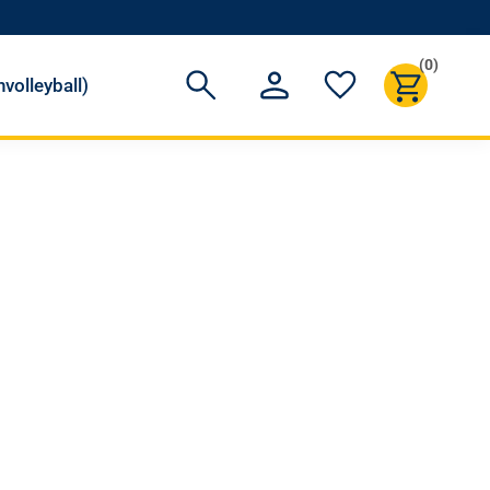
(0)
volleyball)