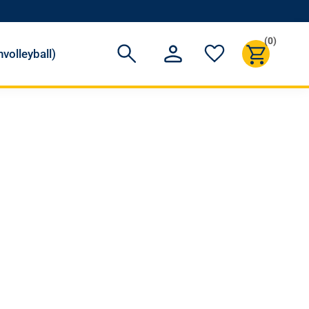
(0)
volleyball)