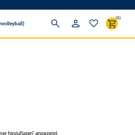
(0)
volleyball)
mer hinzufügen" angezeigt.