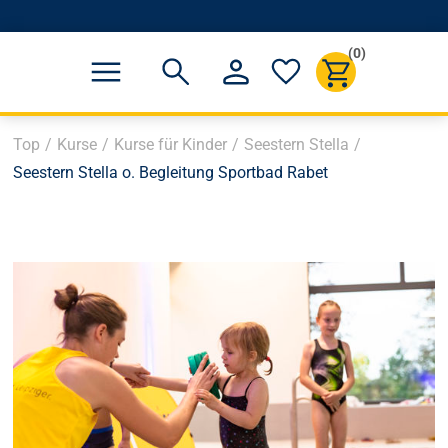
(0)
Top
/
Kurse
/
Kurse für Kinder
/
Seestern Stella
/
Seestern Stella o. Begleitung Sportbad Rabet