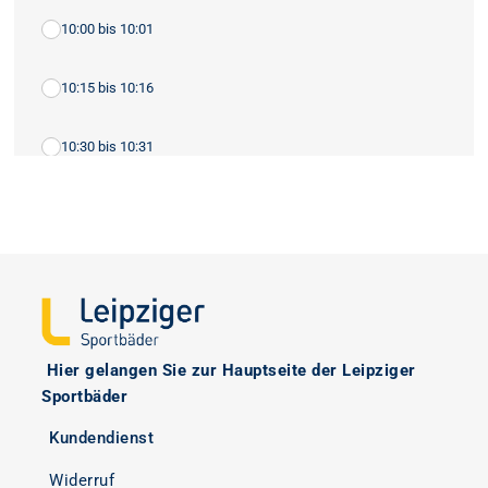
10:00 bis 10:01
10:15 bis 10:16
10:30 bis 10:31
10:45 bis 10:46
11:00 bis 11:01
11:15 bis 11:16
Hier
gelangen Sie zur Hauptseite der Leipziger
11:30 bis 11:31
Sportbäder
Kundendienst
11:45 bis 11:46
Widerruf