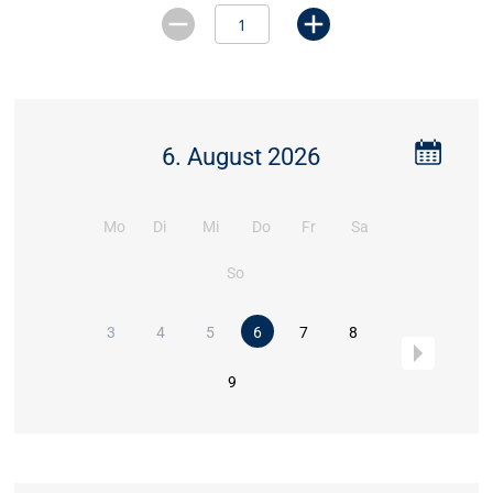
6. August 2026
Mo
Di
Mi
Do
Fr
Sa
So
3
4
5
6
7
8
9